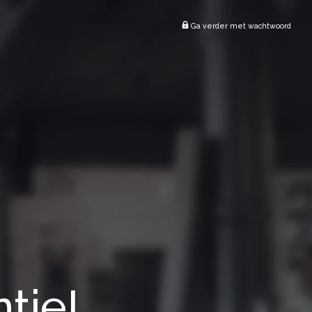
Ga verder met wachtwoord
tie!