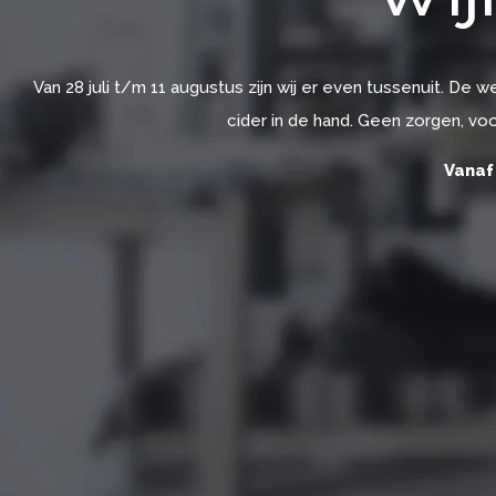
Van 28 juli t/m 11 augustus zijn wij er even tussenuit. De 
cider in de hand. Geen zorgen, voo
Vanaf